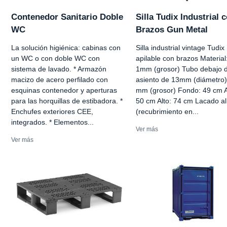
Contenedor Sanitario Doble
Silla Tudix Industrial 
WC
Brazos Gun Metal
La solución higiénica: cabinas con
Silla industrial vintage Tudix
un WC o con doble WC con
apilable con brazos Material
sistema de lavado. * Armazón
1mm (grosor) Tubo debajo d
macizo de acero perfilado con
asiento de 13mm (diámetro)
esquinas contenedor y aperturas
mm (grosor) Fondo: 49 cm 
para las horquillas de estibadora. *
50 cm Alto: 74 cm Lacado al
Enchufes exteriores CEE,
(recubrimiento en...
integrados. * Elementos...
Ver más
Ver más