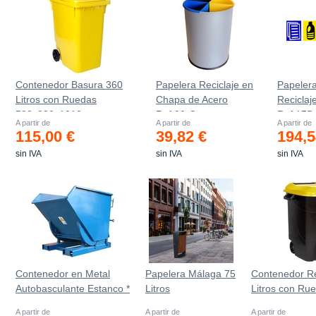
Contenedor Basura 360
Papelera Reciclaje en
Papeler
Litros con Ruedas
Chapa de Acero
Reciclaj
583x880x1010 mm
Ref.90-C
Ref.175
A partir de
A partir de
A partir de
115,00 €
39,82 €
194,5
sin IVA
sin IVA
sin IVA
Contenedor en Metal
Papelera Málaga 75
Contenedor R
Autobasculante Estanco *
Litros
Litros con Ru
A partir de
A partir de
A partir de