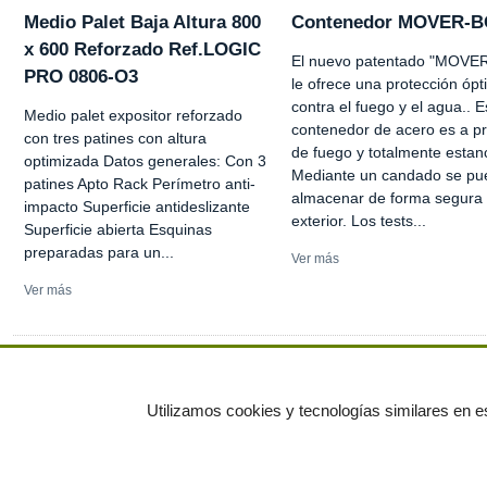
Medio Palet Baja Altura 800
Contenedor MOVER-
x 600 Reforzado Ref.LOGIC
El nuevo patentado "MOVE
PRO 0806-O3
le ofrece una protección óp
contra el fuego y el agua.. E
Medio palet expositor reforzado
contenedor de acero es a p
con tres patines con altura
de fuego y totalmente estan
optimizada Datos generales: Con 3
Mediante un candado se pu
patines Apto Rack Perímetro anti-
almacenar de forma segura 
impacto Superficie antideslizante
exterior. Los tests...
Superficie abierta Esquinas
preparadas para un...
Ver más
Ver más
Ver más anuncios
Utilizamos cookies y tecnologías similares en es
© residuos.com - Todos los derechos res
Economía circular
Mueble Hogar
Para almacen
Muebles de terraza y