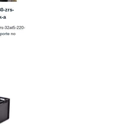
0-zrs-
k-a
rs-32at5-220-
sporte no