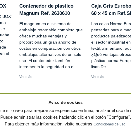
BOX
Contenedor de plastico
Caja Gris Eurobo
Magnum Ref. 2630610
60 x 45 cm Ref.
R-BOX"
tima
El magnum es el sistema de
Las cajas Norma Eur
ste
embalaje retornable completo que
pensadas para alma
rueba
ofrece muchas ventajas y
productos paletizado
co.
proporciona un gran ahorro de
el sector industrial e
ede
costos en comparación con otros
textil, alimentario, a
en el
embalajes alternativos de un solo
¿Qué ventajas ofrece
uso. El contenedor también
plástico norma Euro
incrementa la seguridad en el...
lisas De...
Ver más
Ver más
Aviso de cookies
te sitio web para mejorar su experiencia en línea, analizar el uso de s
Puede administrar las cookies haciendo clic en el botón "Configurar".
ervados
-
Política de privacidad
|
Condiciones de uso
|
Contacto
|
Editores
|
Mapa web
|
Preg
Para obtener más información, visite nuestras
.
Condiciones de uso
 jardin
Notas de prensa
Contenedores