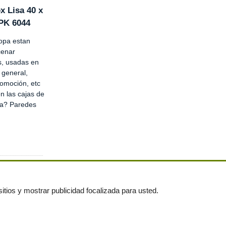
x Lisa 40 x
SPK 6044
opa estan
cenar
s, usadas en
n general,
utomoción, etc
n las cajas de
pa? Paredes
itios y mostrar publicidad focalizada para usted.
untas frecuentes
|
Publica tus anuncios gratis!