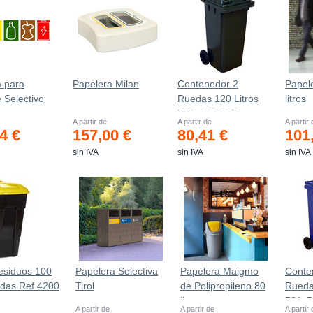
a para
Papelera Milan
Contenedor 2
Papel
e Selectivo
Ruedas 120 Litros
litros
555х480х937mm
A partir de
A partir de
A partir
4 €
157,00 €
80,41 €
101
sin IVA
sin IVA
sin IVA
esiduos 100
Papelera Selectiva
Papelera Maigmo
Conte
edas Ref.4200
Tirol
de Polipropileno 80
Rueda
litros
721х
A partir de
A partir de
A partir