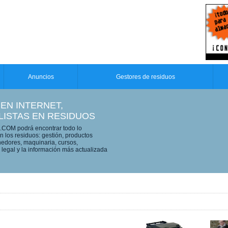
Anuncios
Gestores de residuos
 EN INTERNET,
LISTAS EN RESIDUOS
OM podrá encontrar todo lo
n los residuos: gestión, productos
edores, maquinaria, cursos,
legal y la información más actualizada