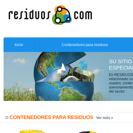
Inicio
Contenedores para residuos
SU SITIO
ESPECIA
En RESIDUOS.C
relacionado co
usados, conten
asesoramiento 
del sector.
CONTENEDORES PARA RESIDUOS
Ver más »