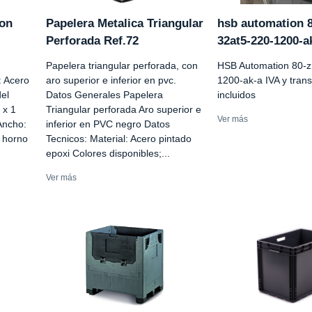
con
Papelera Metalica Triangular
hsb automation 8
Perforada Ref.72
32at5-220-1200-a
Papelera triangular perforada, con
HSB Automation 80-z
: Acero
aro superior e inferior en pvc.
1200-ak-a IVA y tran
el
Datos Generales Papelera
incluidos
 x 1
Triangular perforada Aro superior e
Ver más
Ancho:
inferior en PVC negro Datos
 horno
Tecnicos: Material: Acero pintado
epoxi Colores disponibles;...
Ver más