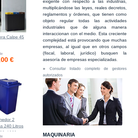
exigente con respecto a las industrias,
multiplicándose las leyes, reales decretos,
reglamentos y órdenes, que tienen como
objeto regular todas las actividades
industriales que de alguna manera
interaccionan con el medio. Esta creciente
era Calpe 45
complejidad está provocando que muchas
empresas, al igual que en otros campos
(fiscal, laboral, jurídico) busquen la
 de
,00 €
asesoría de empresas especializadas.
»
Consultar listado completo de gestores
autorizados
nedor 2
s 240 Litros
582х1069mm
MAQUINARIA
 de