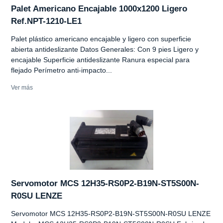
Palet Americano Encajable 1000x1200 Ligero
Ref.NPT-1210-LE1
Palet plástico americano encajable y ligero con superficie
abierta antideslizante Datos Generales: Con 9 pies Ligero y
encajable Superficie antideslizante Ranura especial para
flejado Perímetro anti-impacto...
Ver más
Servomotor MCS 12H35-RS0P2-B19N-ST5S00N-
R0SU LENZE
Servomotor MCS 12H35-RS0P2-B19N-ST5S00N-R0SU LENZE