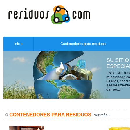
Inicio
Contenedores para residuos
SU SITIO
ESPECIA
En RESIDUOS.C
relacionado co
usados, conten
asesoramiento 
del sector.
CONTENEDORES PARA RESIDUOS
Ver más »