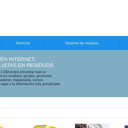
Anuncios
Gestores de residuos
 EN INTERNET,
LISTAS EN RESIDUOS
OM podrá encontrar todo lo
n los residuos: gestión, productos
edores, maquinaria, cursos,
legal y la información más actualizada