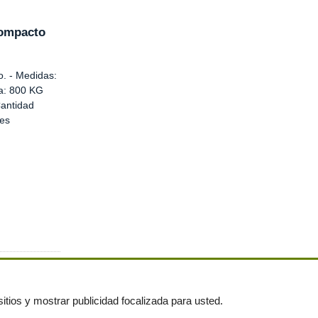
Compacto
. - Medidas:
ia: 800 KG
Cantidad
des
itios y mostrar publicidad focalizada para usted.