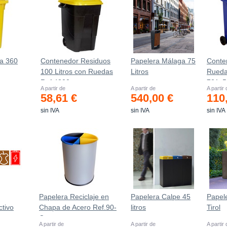
a 360
Contenedor Residuos
Papelera Málaga 75
Conte
100 Litros con Ruedas
Litros
Rueda
m
Ref.4200
721х
A partir de
A partir de
A partir
58,61 €
540,00 €
110
sin IVA
sin IVA
sin IVA
Papelera Reciclaje en
Papelera Calpe 45
Papele
ctivo
Chapa de Acero Ref.90-
litros
Tirol
C
A partir de
A partir de
A partir