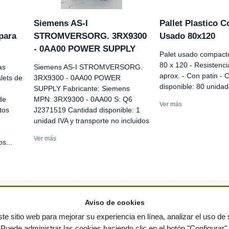
Siemens AS-I
Pallet Plastico 
para
STROMVERSORG. 3RX9300
Usado 80x120
- 0AA00 POWER SUPPLY
Palet usado compacto
80 x 120 - Resistenc
as
Siemens AS-I STROMVERSORG.
aprox. - Con patin - 
lets de
3RX9300 - 0AA00 POWER
disponible: 80 unida
SUPPLY Fabricante: Siemens
de
MPN: 3RX9300 - 0AA00 S: Q6
Ver más
tos
J2371519 Cantidad disponible: 1
unidad IVA y transporte no incluidos
Ver más
s...
Aviso de cookies
te sitio web para mejorar su experiencia en línea, analizar el uso de s
Puede administrar las cookies haciendo clic en el botón "Configurar".