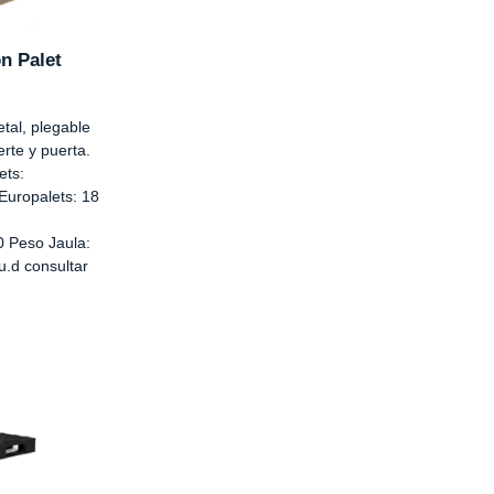
n Palet
tal, plegable
rte y puerta.
ets:
uropalets: 18
 Peso Jaula:
u.d consultar