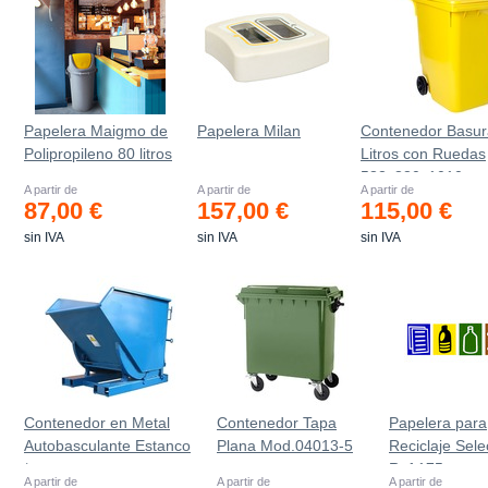
Papelera Maigmo de
Papelera Milan
Contenedor Basur
Polipropileno 80 litros
Litros con Ruedas
583x880x1010 m
A partir de
A partir de
A partir de
87,00 €
157,00 €
115,00 €
sin IVA
sin IVA
sin IVA
Contenedor en Metal
Contenedor Tapa
Papelera para
Autobasculante Estanco
Plana Mod.04013-5
Reciclaje Sele
*
Ref.175
A partir de
A partir de
A partir de