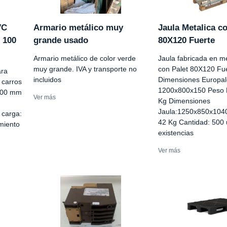
VC
Armario metálico muy
Jaula Metalica co
 100
grande usado
80X120 Fuerte
Armario metálico de color verde
Jaula fabricada en me
muy grande. IVA y transporte no
con Palet 80X120 Fue
ara
incluidos
Dimensiones Europal
 carros
1200x800x150 Peso E
100 mm
Ver más
Kg Dimensiones
Jaula:1250x850x1040
 carga:
42 Kg Cantidad: 500 
miento
existencias
Ver más