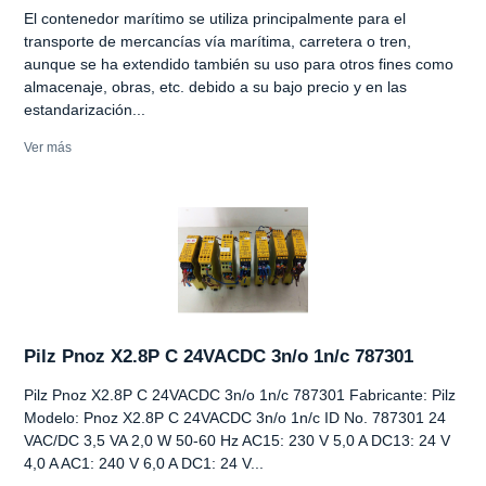
El contenedor marítimo se utiliza principalmente para el
transporte de mercancías vía marítima, carretera o tren,
aunque se ha extendido también su uso para otros fines como
almacenaje, obras, etc. debido a su bajo precio y en las
estandarización...
Ver más
Pilz Pnoz X2.8P C 24VACDC 3n/o 1n/c 787301
Pilz Pnoz X2.8P C 24VACDC 3n/o 1n/c 787301 Fabricante: Pilz
Modelo: Pnoz X2.8P C 24VACDC 3n/o 1n/c ID No. 787301 24
VAC/DC 3,5 VA 2,0 W 50-60 Hz AC15: 230 V 5,0 A DC13: 24 V
4,0 A AC1: 240 V 6,0 A DC1: 24 V...