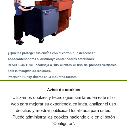
¿Quieres proteger tus envíos con el cartón que desechas?
Todocontenedores sl distribuye contenedores soterrados
RESID CONTROL aconseja a sus clientes el uso de prensas verticales
para la recogida de residuos.
Precision Husky, líderes en la industria forestal
Alquiler de equipos: La solución para Ayuntamientos y Empresas de
Servicios
Aviso de cookies
Nuevo Sistema de Montaje sobre Suelo Rústico
Utilizamos cookies y tecnologías similares en este sitio
web para mejorar su experiencia en línea, analizar el uso
de sitios y mostrar publicidad focalizada para usted.
© residuos.com - Todos los derechos reservados
-
Política de privacidad
|
Puede administrar las cookies haciendo clic en el botón
Condiciones de uso
|
Contacto
|
Editores
|
Mapa web
|
Preguntas frecuentes
|
Publica
"Configurar".
tus anuncios gratis!