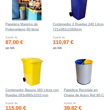
Papelera Maigmo de
Contenedor 2 Ruedas 240 Litros
Polipropileno 80 litros
721х582х1069mm
A partir de
A partir de
87,00 €
110,97 €
sin IVA
sin IVA
Contenedor Basura 360 Litros con
Papelera Reciclaje en
Ruedas 583x880x1010 mm
Chapa de Acero Ref.90-C
A partir de
A partir de
115,00 €
39,82 €