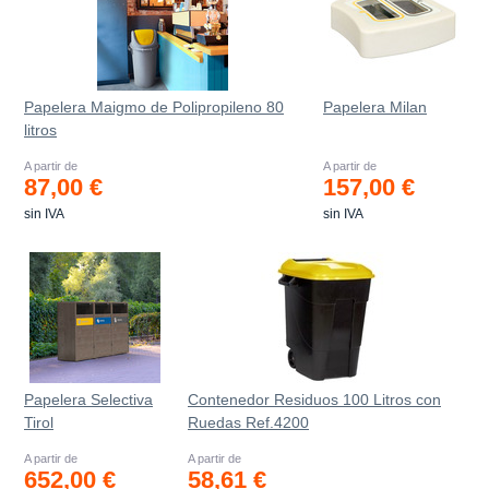
Papelera Maigmo de Polipropileno 80
Papelera Milan
litros
A partir de
A partir de
87,00 €
157,00 €
sin IVA
sin IVA
Papelera Selectiva
Contenedor Residuos 100 Litros con
Tirol
Ruedas Ref.4200
A partir de
A partir de
652,00 €
58,61 €