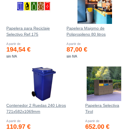
Papelera para Reciclaje
Papelera Maigmo de
Selectivo Ref.175
Polipropileno 80 litros
A partir de
A partir de
194,54 €
87,00 €
sin IVA
sin IVA
Contenedor 2 Ruedas 240 Litros
Papelera Selectiva
721х582х1069mm
Tirol
A partir de
A partir de
110,97 €
652,00 €