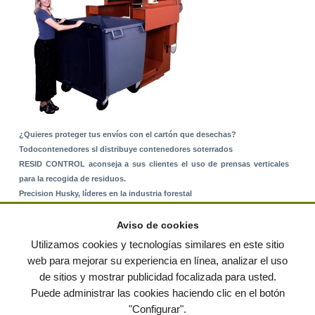
¿Quieres proteger tus envíos con el cartón que desechas?
Todocontenedores sl distribuye contenedores soterrados
RESID CONTROL aconseja a sus clientes el uso de prensas verticales
para la recogida de residuos.
Precision Husky, líderes en la industria forestal
Alquiler de equipos: La solución para Ayuntamientos y Empresas de
Servicios
Aviso de cookies
Nuevo Sistema de Montaje sobre Suelo Rústico
Utilizamos cookies y tecnologías similares en este sitio
web para mejorar su experiencia en línea, analizar el uso
de sitios y mostrar publicidad focalizada para usted.
© residuos.com - Todos los derechos reservados
-
Política de privacidad
|
Puede administrar las cookies haciendo clic en el botón
Condiciones de uso
|
Contacto
|
Editores
|
Mapa web
|
Preguntas frecuentes
|
Publica
"Configurar".
tus anuncios gratis!