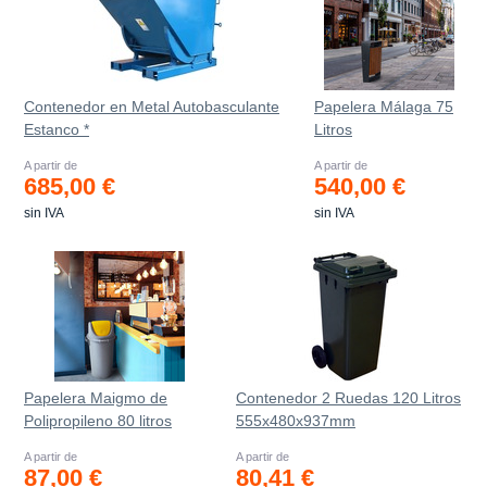
Contenedor en Metal Autobasculante
Papelera Málaga 75
Estanco *
Litros
A partir de
A partir de
685,00 €
540,00 €
sin IVA
sin IVA
Papelera Maigmo de
Contenedor 2 Ruedas 120 Litros
Polipropileno 80 litros
555х480х937mm
A partir de
A partir de
87,00 €
80,41 €