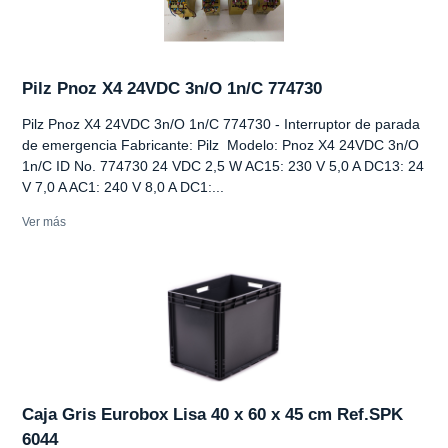
Pilz Pnoz X4 24VDC 3n/O 1n/C 774730
Pilz Pnoz X4 24VDC 3n/O 1n/C 774730 - Interruptor de parada
de emergencia Fabricante: Pilz Modelo: Pnoz X4 24VDC 3n/O
1n/C ID No. 774730 24 VDC 2,5 W AC15: 230 V 5,0 A DC13: 24
V 7,0 A AC1: 240 V 8,0 A DC1:...
Ver más
Caja Gris Eurobox Lisa 40 x 60 x 45 cm Ref.SPK
6044