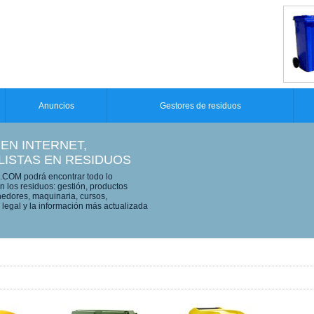
Anuncios
Gestores de residuos
 EN INTERNET,
LISTAS EN RESIDUOS
OM podrá encontrar todo lo
n los residuos: gestión, productos
edores, maquinaria, cursos,
legal y la información más actualizada