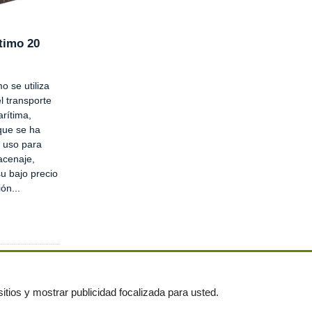
timo 20
o se utiliza
l transporte
rítima,
que se ha
 uso para
acenaje,
su bajo precio
ón...
itios y mostrar publicidad focalizada para usted.