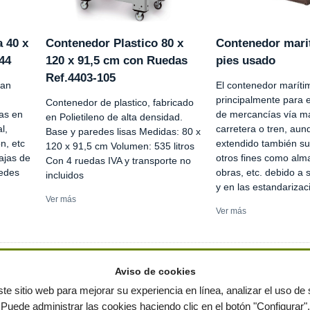
a 40 x
Contenedor Plastico 80 x
Contenedor mari
44
120 x 91,5 cm con Ruedas
pies usado
Ref.4403-105
tan
El contenedor marítim
principalmente para e
Contenedor de plastico, fabricado
as en
de mercancías vía ma
en Polietileno de alta densidad.
l,
carretera o tren, aun
Base y paredes lisas Medidas: 80 x
n, etc
extendido también su
120 x 91,5 cm Volumen: 535 litros
ajas de
otros fines como alm
Con 4 ruedas IVA y transporte no
redes
obras, etc. debido a 
incluidos
y en las estandarizaci
Ver más
Ver más
Aviso de cookies
te sitio web para mejorar su experiencia en línea, analizar el uso de s
Puede administrar las cookies haciendo clic en el botón "Configurar".