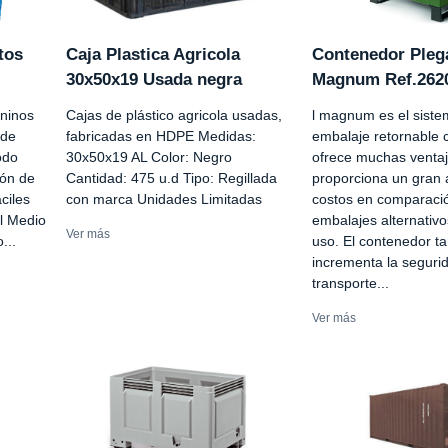
tos
Caja Plastica Agricola
Contenedor Pleg
30x50x19 Usada negra
Magnum Ref.262
ninos
Cajas de plástico agricola usadas,
l magnum es el siste
 de
fabricadas en HDPE Medidas:
embalaje retornable 
odo
30x50x19 AL Color: Negro
ofrece muchas ventaj
ión de
Cantidad: 475 u.d Tipo: Regillada
proporciona un gran 
ciles
con marca Unidades Limitadas
costos en comparació
l Medio
embalajes alternativo
Ver más
...
uso. El contenedor t
incrementa la seguri
transporte...
Ver más