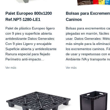
Palet Europeo 800x1200
Bolsas para Excremen
Ref.NPT-1280-LE1
Caninos
Palet de plástico Europeo ligero
Bolsas para excrementos ca
con 9 pies y superficie abierta
plegadas en marrón, fáciles
antideslizante Datos Generales:
usar. Datos Generales: Mét
Con 9 pies Ligero y encajable
más simple para la eliminac
Supeficie abierta y antideslizante
los excrementos caninos. Fá
Ranura especial para flejado
de usar y respetuosas con e
Perímetro anti-impacto...
Ambiente IVA y transporte no
Ver más
Ver más