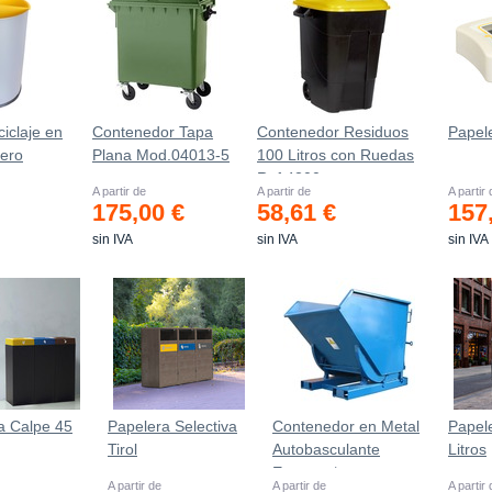
iclaje en
Contenedor Tapa
Contenedor Residuos
Papel
ero
Plana Mod.04013-5
100 Litros con Ruedas
Ref.4200
A partir de
A partir de
A partir
175,00 €
58,61 €
157
sin IVA
sin IVA
sin IVA
a Calpe 45
Papelera Selectiva
Contenedor en Metal
Papel
Tirol
Autobasculante
Litros
Estanco *
A partir de
A partir de
A partir