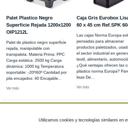
Palet Plastico Negro
Caja Gris Eurobox Lis
Superficie Rejada 1200x1200
60 x 45 cm Ref.SPK 60
OIP1212L
Las cajas Norma Europa es
pensadas para almacenar
Palet de plastico negro superficie
productos paletizados, usad
rejada, manipulable con
el sector industrial en genera
transpaleta. Materia Prima: PPC
textil, alimentario, automoció
Carga estática: 2500 kg Carga
¿Qué ventajas ofrecen las c
dinámica: 1000 kg Temperatura
plástico norma Europa? Pa
soportable: -20º/60º Cantidad por
lisas De...
pila encajados: 40 Encajable...
Ver más
Ver más
Ver más anuncios
Utilizamos cookies y tecnologías similares en es