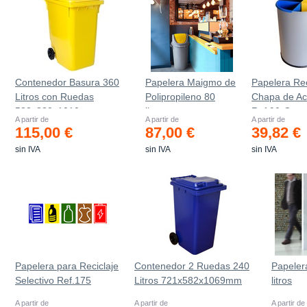
Contenedor Basura 360
Papelera Maigmo de
Papelera Rec
Litros con Ruedas
Polipropileno 80
Chapa de Ac
583x880x1010 mm
litros
Ref.90-C
A partir de
A partir de
A partir de
115,00 €
87,00 €
39,82 €
sin IVA
sin IVA
sin IVA
Papelera para Reciclaje
Contenedor 2 Ruedas 240
Papeler
Selectivo Ref.175
Litros 721х582х1069mm
litros
A partir de
A partir de
A partir de