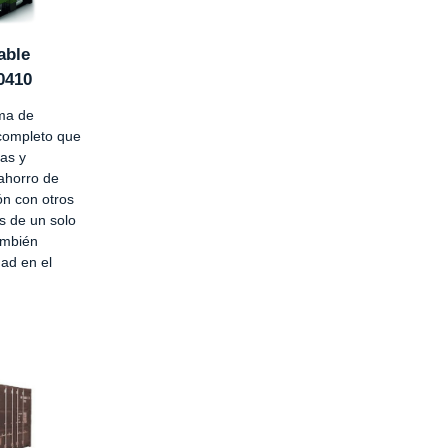
able
0410
ma de
completo que
as y
ahorro de
n con otros
s de un solo
ambién
dad en el