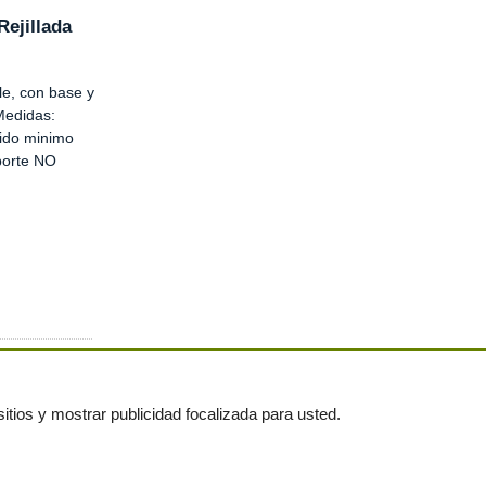
Rejillada
le, con base y
 Medidas:
ido minimo
porte NO
itios y mostrar publicidad focalizada para usted.
untas frecuentes
|
Publica tus anuncios gratis!