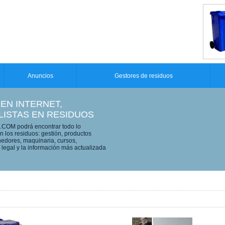
Anuncios
Gestores de residuos
 EN INTERNET,
LISTAS EN RESIDUOS
OM podrá encontrar todo lo
n los residuos: gestión, productos
edores, maquinaria, cursos,
legal y la información más actualizada