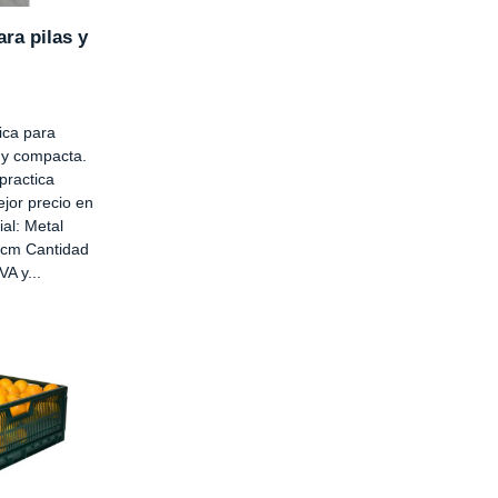
ra pilas y
ica para
a y compacta.
practica
jor precio en
ial: Metal
 cm Cantidad
VA y...