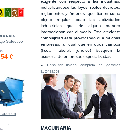
exigente con respecto a las industrias,
multiplicándose las leyes, reales decretos,
reglamentos y órdenes, que tienen como
objeto regular todas las actividades
industriales que de alguna manera
interaccionan con el medio. Esta creciente
era para
complejidad está provocando que muchas
aje Selectivo
empresas, al igual que en otros campos
75
(fiscal, laboral, jurídico) busquen la
 de
,54 €
asesoría de empresas especializadas.
»
Consultar listado completo de gestores
autorizados
nedor en
asculante
MAQUINARIA
 de