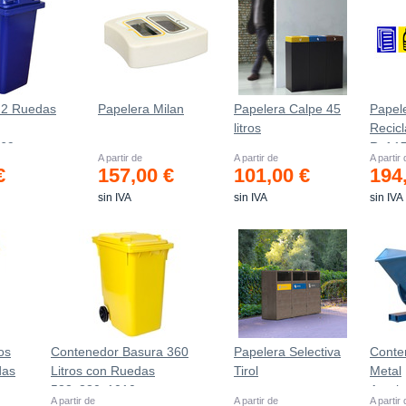
 2 Ruedas
Papelera Milan
Papelera Calpe 45
Papel
litros
Recicl
069mm
Ref.1
A partir de
A partir de
A partir
€
157,00 €
101,00 €
194
sin IVA
sin IVA
sin IVA
os
Contenedor Basura 360
Papelera Selectiva
Conte
das
Litros con Ruedas
Tirol
Metal
583x880x1010 mm
Autob
A partir de
A partir de
A partir