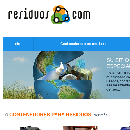
Inicio
Contenedores para residuos
SU SITIO
ESPECIA
En RESIDUOS.C
relacionado co
usados, conten
asesoramiento 
del sector.
CONTENEDORES PARA RESIDUOS
Ver más »