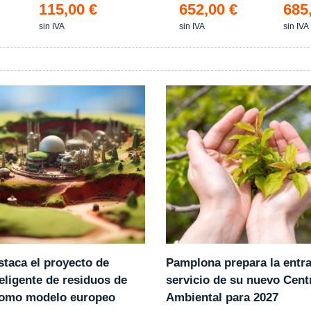
Estanc
115,00 €
652,00 €
685
sin IVA
sin IVA
sin IVA
Pamplona prepara la entr
staca el proyecto de
servicio de su nuevo Cent
eligente de residuos de
Ambiental para 2027
como modelo europeo