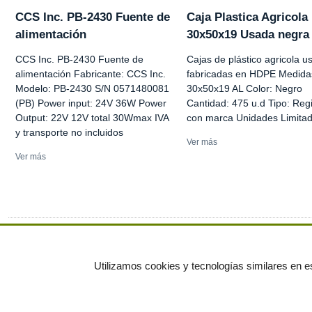
CCS Inc. PB-2430 Fuente de
Caja Plastica Agricola
alimentación
30x50x19 Usada negra
CCS Inc. PB-2430 Fuente de
Cajas de plástico agricola u
alimentación Fabricante: CCS Inc.
fabricadas en HDPE Medida
Modelo: PB-2430 S/N 0571480081
30x50x19 AL Color: Negro
(PB) Power input: 24V 36W Power
Cantidad: 475 u.d Tipo: Regi
Output: 22V 12V total 30Wmax IVA
con marca Unidades Limita
y transporte no incluidos
Ver más
Ver más
Ver más anuncios
Utilizamos cookies y tecnologías similares en es
© residuos.com - Todos los derechos res