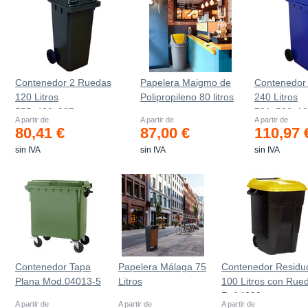
Contenedor 2 Ruedas
Papelera Maigmo de
Contenedor
120 Litros
Polipropileno 80 litros
240 Litros
555х480х937mm
721х582х1
A partir de
A partir de
A partir de
80,41 €
87,00 €
110,97 
sin IVA
sin IVA
sin IVA
Contenedor Tapa
Papelera Málaga 75
Contenedor Residu
Plana Mod.04013-5
Litros
100 Litros con Rue
Ref.4200
A partir de
A partir de
A partir de