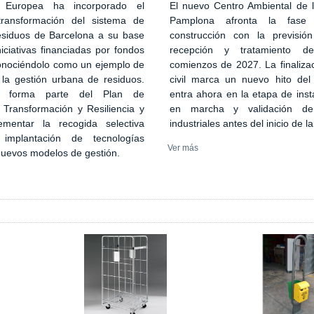
El nuevo Centro Ambiental de
 Europea ha incorporado el
Pamplona afronta la fase
transformación del sistema de
construcción con la previsión
esiduos de Barcelona a su base
recepción y tratamiento d
iciativas financiadas por fondos
comienzos de 2027. La finaliza
onociéndolo como un ejemplo de
civil marca un nuevo hito del
 la gestión urbana de residuos.
entra ahora en la etapa de inst
n forma parte del Plan de
en marcha y validación de
 Transformación y Resiliencia y
industriales antes del inicio de l
ementar la recogida selectiva
implantación de tecnologías
Ver más
 nuevos modelos de gestión.