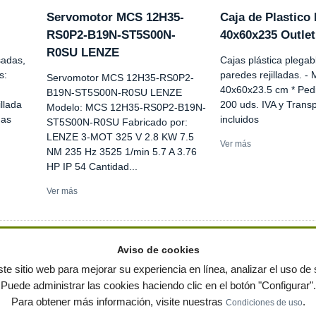
Servomotor MCS 12H35-
Caja de Plastico 
RS0P2-B19N-ST5S00N-
40x60x235 Outlet
R0SU LENZE
sadas,
Cajas plástica plegab
s:
paredes rejilladas. -
Servomotor MCS 12H35-RS0P2-
40x60x23.5 cm * Ped
B19N-ST5S00N-R0SU LENZE
llada
200 uds. IVA y Trans
Modelo: MCS 12H35-RS0P2-B19N-
das
incluidos
ST5S00N-R0SU Fabricado por:
LENZE 3-MOT 325 V 2.8 KW 7.5
Ver más
NM 235 Hz 3525 1/min 5.7 A 3.76
HP IP 54 Cantidad...
Ver más
Aviso de cookies
te sitio web para mejorar su experiencia en línea, analizar el uso de s
Puede administrar las cookies haciendo clic en el botón "Configurar".
ervados
-
Política de privacidad
|
Condiciones de uso
|
Contacto
|
Editores
|
Mapa web
|
Preg
Para obtener más información, visite nuestras
.
Condiciones de uso