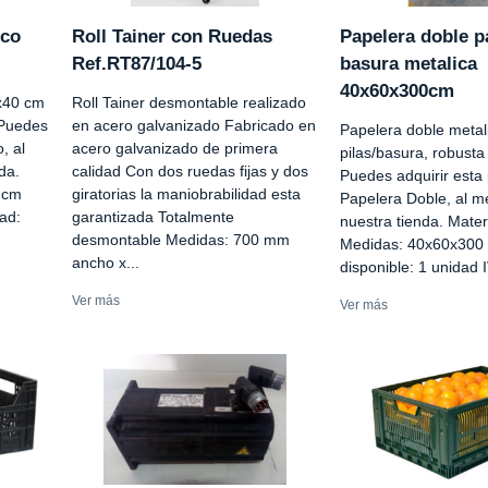
ico
Roll Tainer con Ruedas
Papelera doble pa
Ref.RT87/104-5
basura metalica
40x60x300cm
0x40 cm
Roll Tainer desmontable realizado
 Puedes
en acero galvanizado Fabricado en
Papelera doble metal
, al
acero galvanizado de primera
pilas/basura, robust
da.
calidad Con dos ruedas fijas y dos
Puedes adquirir esta 
 cm
giratorias la maniobrabilidad esta
Papelera Doble, al me
ad:
garantizada Totalmente
nuestra tienda. Mater
desmontable Medidas: 700 mm
Medidas: 40x60x300
ancho x...
disponible: 1 unidad I
Ver más
Ver más