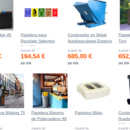
lpe 45
Papelera para
Contenedor en Metal
Papele
Reciclaje Selectivo
Autobasculante Estanco
Tirol
Ref.175
*
A partir de
A partir de
A partir
€
194,54 €
685,00 €
652
sin IVA
sin IVA
sin IVA
era Málaga 75
Papelera Maigmo
Papelera Milan
Conte
de Polipropileno 80
Rueda
litros
555х
de
A partir de
A partir de
A partir