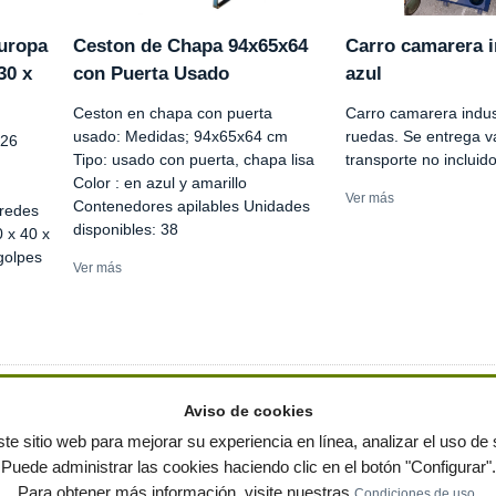
Europa
Ceston de Chapa 94x65x64
Carro camarera i
30 x
con Puerta Usado
azul
Ceston en chapa con puerta
Carro camarera indust
usado: Medidas; 94x65x64 cm
ruedas. Se entrega v
 26
Tipo: usado con puerta, chapa lisa
transporte no incluid
Color : en azul y amarillo
Ver más
Contenedores apilables Unidades
aredes
disponibles: 38
 x 40 x
 golpes
Ver más
Aviso de cookies
te sitio web para mejorar su experiencia en línea, analizar el uso de s
Puede administrar las cookies haciendo clic en el botón "Configurar".
ervados
-
Política de privacidad
|
Condiciones de uso
|
Contacto
|
Editores
|
Mapa web
|
Preg
Para obtener más información, visite nuestras
.
Condiciones de uso