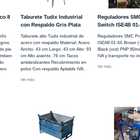
co 8
Taburete Tudix Industrial
Reguladores SM
con Respaldo Gris Plata
Switch ISE4B 01
seño
Taburete alto Tudix industrial de
Reguladores SMC Pr
gros.
acero con respaldo Material: Acero
ISE4B 01-65 Brown (
de pie
Ancho: 43 cm Largo: 43 cm Alto: 93
Black (out) PNP 80m
ambien
cm Alto asiento: 76 cm Tacos
IVA y transporte no in
do
antideslizantes Recubrimiento en
Ver más
cero
polvo Con respaldo Apilable IVA...
Ver más