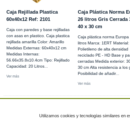
Caja Rejillada Plastica
Caja Plástica Norma 
60x40x12 Ref: 2101
26 litros Gris Cerrada 
40 x 30 cm
Caja con paredes y base rejilladas
con asas en plastico. Caja plastica
Caja plástica norma Europa
rejillada amarilla Color: Amarillo
litros Marca: 1ERT Material:
Medidas Externas: 60x40x12 cm
Polietileno de alta densidad
Medidas Internas:
reciclado PE - HD Base y p
56.66x35.8x10.4cm Tipo: Rejillado
cerradas Medida exterior: 30
Capacidad: 20 Litros...
30 cm Alta resistencia a los
Posibilidad de añadir...
Ver más
Ver más
Ver más anuncios
Utilizamos cookies y tecnologías similares en es
© residuos.com - Todos los derechos res