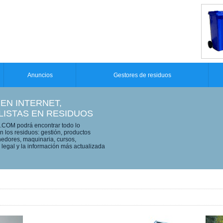
Anuncios
Gestores de residuos
 EN INTERNET,
LISTAS EN RESIDUOS
OM podrá encontrar todo lo
n los residuos: gestión, productos
edores, maquinaria, cursos,
legal y la información más actualizada