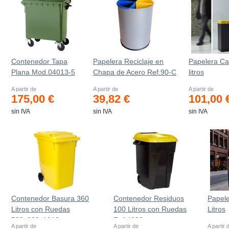
Contenedor Tapa
Papelera Reciclaje en
Papelera Ca
Plana Mod.04013-5
Chapa de Acero Ref.90-C
litros
A partir de
A partir de
A partir de
175,00 €
39,82 €
101,00 
sin IVA
sin IVA
sin IVA
Contenedor Basura 360
Contenedor Residuos
Papel
Litros con Ruedas
100 Litros con Ruedas
Litros
583x880x1010 mm
Ref.4200
A partir de
A partir de
A partir 