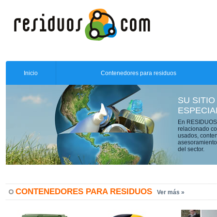
Inicio
Contenedores para residuos
SU SITIO
ESPECIA
En RESIDUOS.C
relacionado co
usados, conten
asesoramiento 
del sector.
CONTENEDORES PARA RESIDUOS
Ver más »