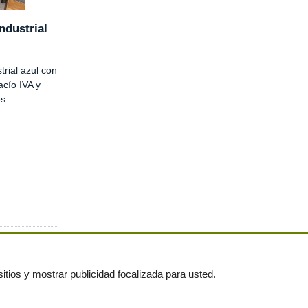
ndustrial
rial azul con
acío IVA y
os
itios y mostrar publicidad focalizada para usted.
untas frecuentes
|
Publica tus anuncios gratis!