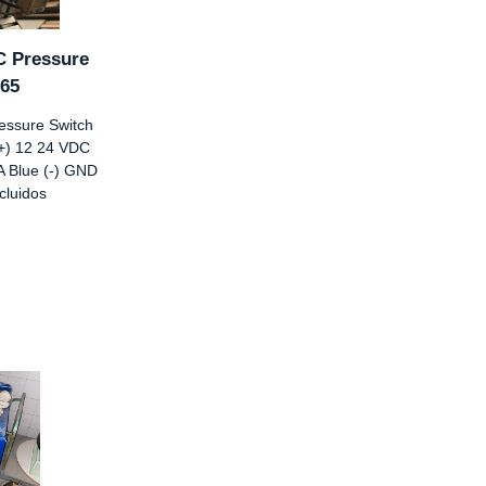
C Pressure
-65
essure Switch
+) 12 24 VDC
A Blue (-) GND
cluidos