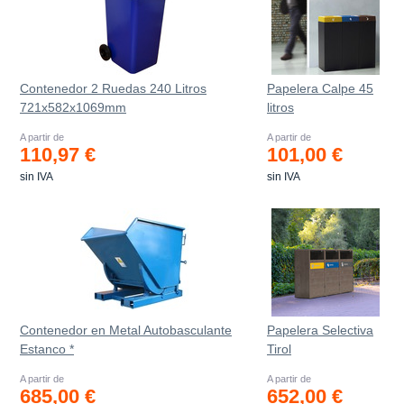
Contenedor 2 Ruedas 240 Litros
Papelera Calpe 45
721х582х1069mm
litros
A partir de
A partir de
110,97 €
101,00 €
sin IVA
sin IVA
Contenedor en Metal Autobasculante
Papelera Selectiva
Estanco *
Tirol
A partir de
A partir de
685,00 €
652,00 €