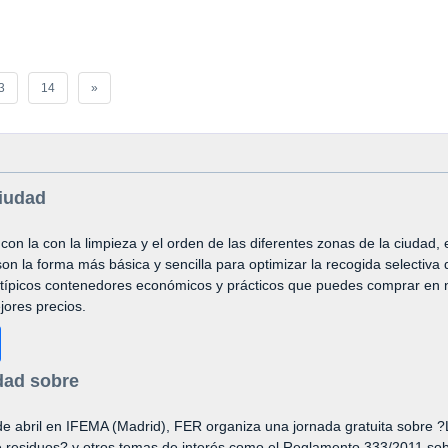
3
14
»
ciudad
 con la con la limpieza y el orden de las diferentes zonas de la ciudad, 
n la forma más básica y sencilla para optimizar la recogida selectiva 
 típicos contenedores económicos y prácticos que puedes comprar en 
jores precios.
ad sobre
de abril en IFEMA (Madrid), FER organiza una jornada gratuita sobre 
 residuos? y otros temas de interés como el Reglamento 333/2011 sob