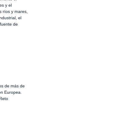
es y el
s ríos y mares,
dustrial, el
 fuente de
tos de más de
ión Europea.
 Reto