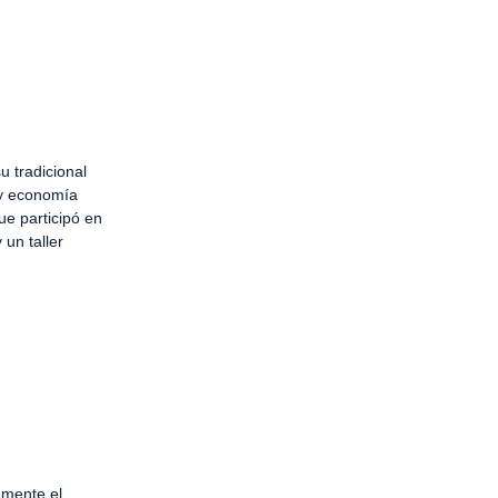
u tradicional
 y economía
ue participó en
 un taller
amente el