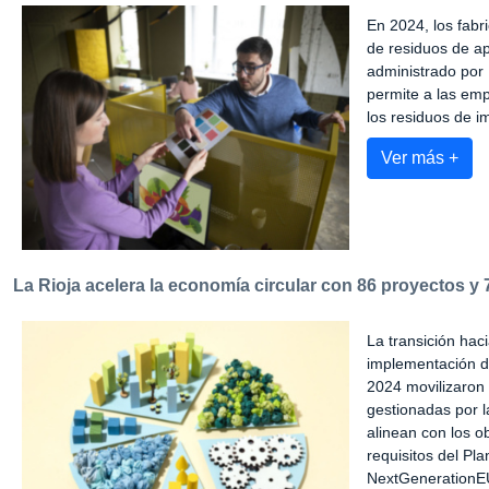
En 2024, los fab
de residuos de ap
administrado por
permite a las emp
los residuos de i
Ver más +
La Rioja acelera la economía circular con 86 proyectos y 
La transición hac
implementación de
2024 movilizaron 
gestionadas por 
alinean con los o
requisitos del Pl
NextGenerationE