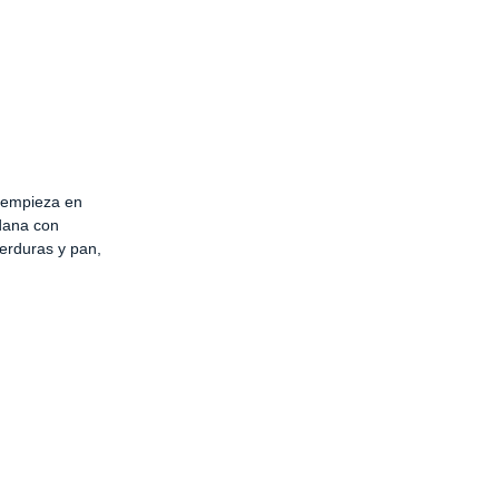
o empieza en
dana con
verduras y pan,