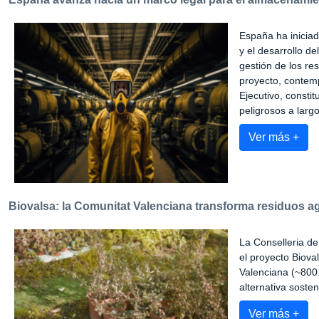
España ha iniciad
y el desarrollo de
gestión de los re
proyecto, contem
Ejecutivo, consti
peligrosos a largo
Ver más +
Biovalsa: la Comunitat Valenciana transforma residuos ag
La Conselleria de
el proyecto Biova
Valenciana (~800.
alternativa sosten
Ver más +