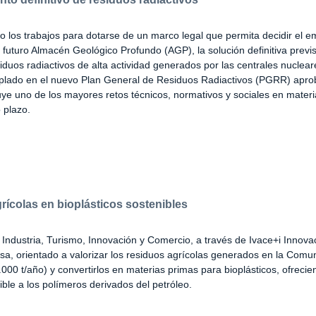
o los trabajos para dotarse de un marco legal que permita decidir el 
l futuro Almacén Geológico Profundo (AGP), la solución definitiva previs
siduos radiactivos de alta actividad generados por las centrales nuclear
plado en el nuevo Plan General de Residuos Radiactivos (PGRR) apro
tuye uno de los mayores retos técnicos, normativos y sociales en mater
 plazo.
rícolas en bioplásticos sostenibles
 Industria, Turismo, Innovación y Comercio, a través de Ivace+i Innova
lsa, orientado a valorizar los residuos agrícolas generados en la Comun
000 t/año) y convertirlos en materias primas para bioplásticos, ofreci
ible a los polímeros derivados del petróleo.