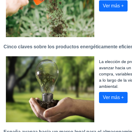
Ver más +
Cinco claves sobre los productos energéticamente eficie
La elección de pr
avanzar hacia un 
compra, variables
a lo largo de la 
ambiental.
Ver más +
España avanza hacia un marco legal para el almacenamien