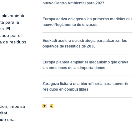
nuevo Centro Ambiental para 2027
emplazamiento
Europa activa en agosto las primeras medidas del
ta para la
nuevo Reglamento de envases.
es. El
bado por el
Euskadi acelera su estrategia para alcanzar los
ia de residuos
objetivos de residuos de 2030
Europa plantea ampliar el mecanismo que grava
las emisiones de las importaciones
Zaragoza licitará una biorrefinería para convertir
residuos en combustibles
ción, impulsa
itat
endo una