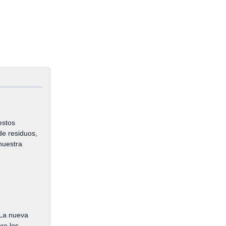
estos
de residuos,
nuestra
?La nueva
re los