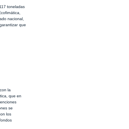
117 toneladas
Ecofimática,
ado nacional,
garantizar que
con la
tica, que en
venciones
ones se
on los
 fondos