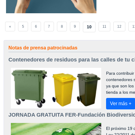
«
5
6
7
8
9
10
11
12
1
Notas de prensa patrocinadas
Contenedores de residuos para las calles de tu 
Para contribuir
contenedores so
ya que son los
tienda a los me
Ver más +
JORNADA GRATUITA FER-Fundación Biodiversid
El próximo 19 
Ley 22/2011 de