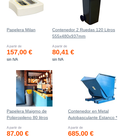
Papelera Milan
Contenedor 2 Ruedas 120 Litros
555х480х937mm
A partir de
A partir de
157,00 €
80,41 €
sin IVA
sin IVA
Papelera Maigmo de
Contenedor en Metal
Polipropileno 80 litros
Autobasculante Estanco *
A partir de
A partir de
87,00 €
685,00 €