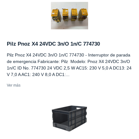
Pilz Pnoz X4 24VDC 3n/O 1n/C 774730
Pilz Pnoz X4 24VDC 3n/O 1n/C 774730 - Interruptor de parada
de emergencia Fabricante: Pilz Modelo: Pnoz X4 24VDC 3n/O
1n/C ID No. 774730 24 VDC 2,5 W AC15: 230 V 5,0 A DC13: 24
V 7,0 A AC1: 240 V 8,0 A DC1:...
Ver más