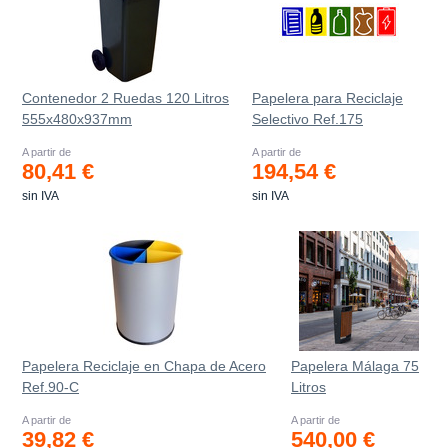
Contenedor 2 Ruedas 120 Litros
Papelera para Reciclaje
555х480х937mm
Selectivo Ref.175
A partir de
A partir de
80,41 €
194,54 €
sin IVA
sin IVA
Papelera Reciclaje en Chapa de Acero
Papelera Málaga 75
Ref.90-C
Litros
A partir de
A partir de
39,82 €
540,00 €