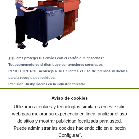
¿Quieres proteger tus envíos con el cartón que desechas?
Todocontenedores sl distribuye contenedores soterrados
RESID CONTROL aconseja a sus clientes el uso de prensas verticales
para la recogida de residuos.
Precision Husky, líderes en la industria forestal
Alquiler de equipos: La solución para Ayuntamientos y Empresas de
Servicios
Aviso de cookies
Nuevo Sistema de Montaje sobre Suelo Rústico
Utilizamos cookies y tecnologías similares en este sitio
web para mejorar su experiencia en línea, analizar el uso
de sitios y mostrar publicidad focalizada para usted.
© residuos.com - Todos los derechos reservados
-
Política de privacidad
|
Puede administrar las cookies haciendo clic en el botón
Condiciones de uso
|
Contacto
|
Editores
|
Mapa web
|
Preguntas frecuentes
|
Publica
"Configurar".
tus anuncios gratis!