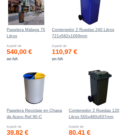
Papelera Málaga 75
Contenedor 2 Ruedas 240 Litros
Litros
721х582х1069mm
A partir de
A partir de
540,00 €
110,97 €
sin IVA
sin IVA
Papelera Reciclaje en Chapa
Contenedor 2 Ruedas 120
de Acero Ref.90-C
Litros 555х480х937mm
A partir de
A partir de
39,82 €
80,41 €