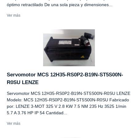
óptimo retractilado De una sola pieza y dimensiones...
Ver más
Servomotor MCS 12H35-RS0P2-B19N-ST5S00N-
R0SU LENZE
Servomotor MCS 12H35-RS0P2-B19N-ST5S00N-R0SU LENZE
Modelo: MCS 12H35-RS0P2-B19N-ST5S00N-R0SU Fabricado
por: LENZE 3-MOT 325 V 2.8 KW 7.5 NM 235 Hz 3525 1/min
5.7 A 3.76 HP IP 54 Cantidad...
Ver más