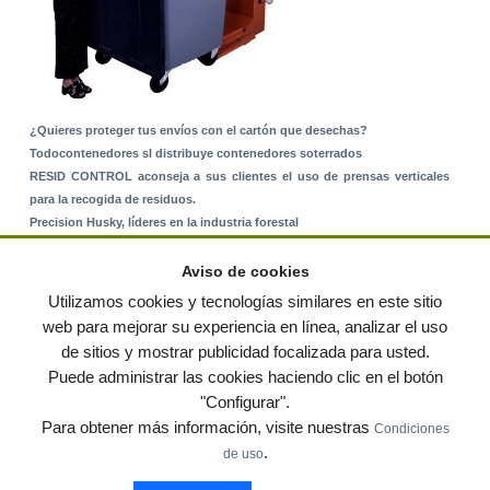
¿Quieres proteger tus envíos con el cartón que desechas?
Todocontenedores sl distribuye contenedores soterrados
RESID CONTROL aconseja a sus clientes el uso de prensas verticales
para la recogida de residuos.
Precision Husky, líderes en la industria forestal
Alquiler de equipos: La solución para Ayuntamientos y Empresas de
Servicios
Aviso de cookies
Nuevo Sistema de Montaje sobre Suelo Rústico
Utilizamos cookies y tecnologías similares en este sitio
web para mejorar su experiencia en línea, analizar el uso
de sitios y mostrar publicidad focalizada para usted.
© residuos.com - Todos los derechos reservados
-
Política de privacidad
|
Puede administrar las cookies haciendo clic en el botón
Condiciones de uso
|
Contacto
|
Editores
|
Mapa web
|
Preguntas frecuentes
|
Publica
"Configurar".
tus anuncios gratis!
Para obtener más información, visite nuestras
Condiciones
Economía circular
Mueble Hogar
Para almacen
.
de uso
Muebles de terraza y jardin
Notas de prensa
Contenedores