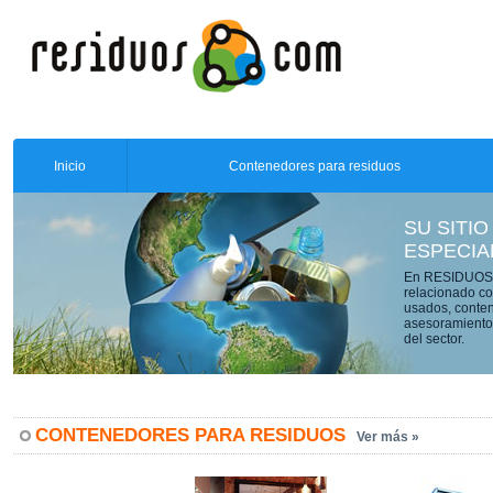
Inicio
Contenedores para residuos
SU SITIO
ESPECIA
En RESIDUOS.C
relacionado co
usados, conten
asesoramiento 
del sector.
CONTENEDORES PARA RESIDUOS
Ver más »