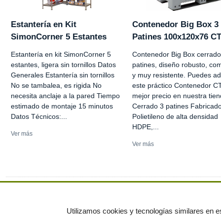
Estantería en Kit
Contenedor Big Box 3
SimonCorner 5 Estantes
Patines 100x120x76 C
Estantería en kit SimonCorner 5
Contenedor Big Box cerrado
estantes, ligera sin tornillos Datos
patines, diseño robusto, co
Generales Estantería sin tornillos
y muy resistente. Puedes adq
No se tambalea, es rigida No
este práctico Contenedor CT
necesita anclaje a la pared Tiempo
mejor precio en nuestra tien
estimado de montaje 15 minutos
Cerrado 3 patines Fabricad
Datos Técnicos:...
Polietileno de alta densidad
HDPE,...
Ver más
Ver más
Ver más anuncios
Utilizamos cookies y tecnologías similares en es