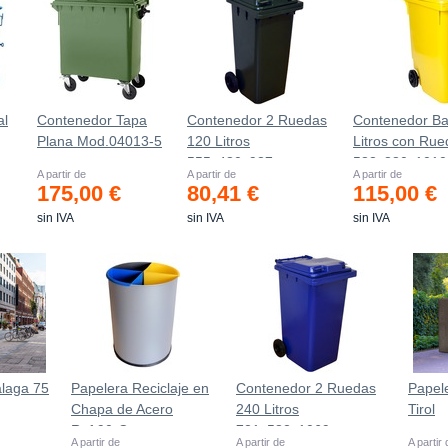
al
Contenedor Tapa
Contenedor 2 Ruedas
Contenedor Ba
Plana Mod.04013-5
120 Litros
Litros con Rue
555х480х937mm
583x880x101
A partir de
A partir de
A partir de
175,00 €
80,41 €
115,00 €
sin IVA
sin IVA
sin IVA
laga 75
Papelera Reciclaje en
Contenedor 2 Ruedas
Papele
Chapa de Acero
240 Litros
Tirol
Ref.90-C
721х582х1069mm
A partir de
A partir de
A partir