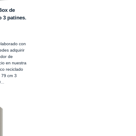
Box de
o 3 patines.
elaborado con
uedes adquirir
edor de
ecio en nuestra
ico reciclado
x 79 cm 3
...