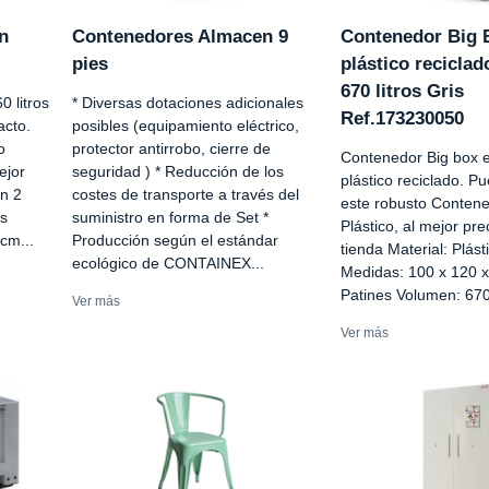
n
Contenedores Almacen 9
Contenedor Big 
pies
plástico reciclad
670 litros Gris
 litros
* Diversas dotaciones adicionales
Ref.173230050
acto.
posibles (equipamiento eléctrico,
o
protector antirrobo, cierre de
Contenedor Big box 
ejor
seguridad ) * Reducción de los
plástico reciclado. P
on 2
costes de transporte a través del
este robusto Conten
os
suministro en forma de Set *
Plástico, al mejor pr
cm...
Producción según el estándar
tienda Material: Plást
ecológico de CONTAINEX...
Medidas: 100 x 120 
Patines Volumen: 670
Ver más
Ver más