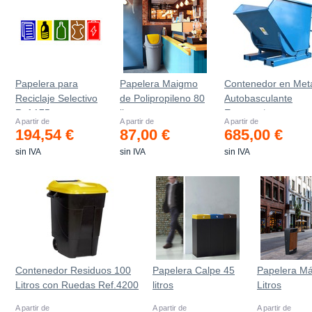
Papelera para
Papelera Maigmo
Contenedor en Met
Reciclaje Selectivo
de Polipropileno 80
Autobasculante
Ref.175
litros
Estanco *
A partir de
A partir de
A partir de
194,54 €
87,00 €
685,00 €
sin IVA
sin IVA
sin IVA
Contenedor Residuos 100
Papelera Calpe 45
Papelera Má
Litros con Ruedas Ref.4200
litros
Litros
A partir de
A partir de
A partir de