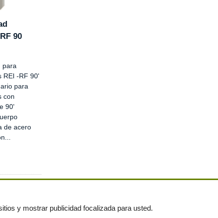
ad
-RF 90
 para
s REI -RF 90'
ario para
s con
e 90'
cuerpo
a de acero
n...
itios y mostrar publicidad focalizada para usted.