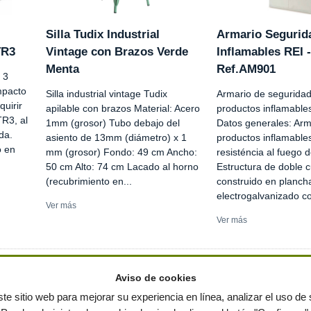
Silla Tudix Industrial
Armario Segurid
TR3
Vintage con Brazos Verde
Inflamables REI 
Menta
Ref.AM901
 3
mpacto
Silla industrial vintage Tudix
Armario de seguridad
uirir
apilable con brazos Material: Acero
productos inflamable
R3, al
1mm (grosor) Tubo debajo del
Datos generales: Arm
da.
asiento de 13mm (diámetro) x 1
productos inflamable
o en
mm (grosor) Fondo: 49 cm Ancho:
resisténcia al fuego d
50 cm Alto: 74 cm Lacado al horno
Estructura de doble 
(recubrimiento en...
construido en planch
electrogalvanizado co
Ver más
Ver más
Aviso de cookies
te sitio web para mejorar su experiencia en línea, analizar el uso de s