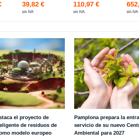
€
39,82 €
110,97 €
652
sin IVA
sin IVA
sin IVA
Pamplona prepara la entr
staca el proyecto de
servicio de su nuevo Cent
eligente de residuos de
Ambiental para 2027
como modelo europeo