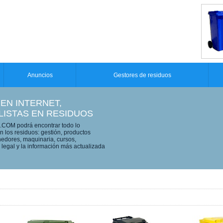
Anuncios
Gestores de residuos
 EN INTERNET,
LISTAS EN RESIDUOS
OM podrá encontrar todo lo
n los residuos: gestión, productos
edores, maquinaria, cursos,
legal y la información más actualizada