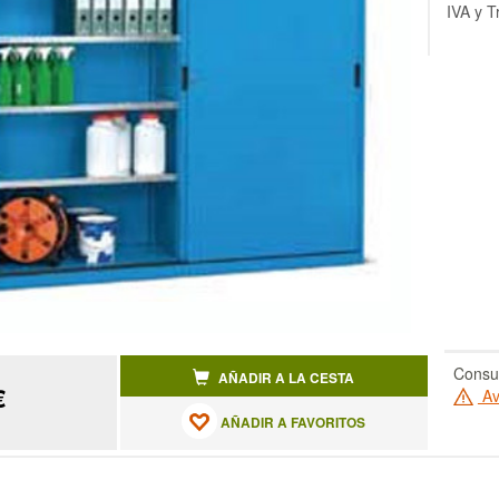
IVA y T
Consul
AÑADIR A LA CESTA
€
Av
AÑADIR A FAVORITOS