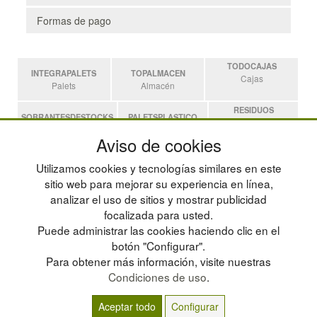
Formas de pago
TODOCAJAS
INTEGRAPALETS
TOPALMACEN
Cajas
Palets
Almacén
RESIDUOS
SOBRANTESDESTOCKS
PALETSPLASTICO
Residuos
Sobrantes
Palets de Plástico
Aviso de cookies
ESTANTERIASKIT
Utilizamos cookies y tecnologías similares en este
Estanterias
sitio web para mejorar su experiencia en línea,
analizar el uso de sitios y mostrar publicidad
focalizada para usted.
POLÍTICA DE PRIVACIDAD
MAPA WEB
Puede administrar las cookies haciendo clic en el
CONDICIONES DE USO
PREGUNTAS FRECUENTES
CAMBIOS Y DEVOLUCIONES
INGRESA A TU CUENTA
botón "Configurar".
CONTACTO
Para obtener más información, visite nuestras
QUIENES SOMOS
Condiciones de uso
.
Aceptar todo
Configurar
© residuos.com - Todos los derechos reservados