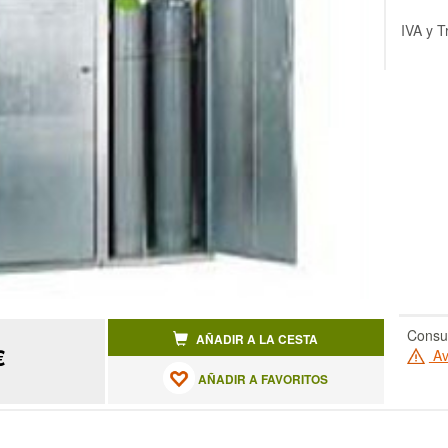
IVA y T
Consul
AÑADIR A LA CESTA
€
Av
AÑADIR A FAVORITOS