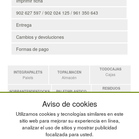
Imprimir ficha
902 627 597 / 902 024 125 / 961 350 643
Entrega
Cambios y devoluciones
Formas de pago
TODOCAJAS
INTEGRAPALETS
TOPALMACEN
Cajas
Palets
Almacén
RESIDUOS
SOBRANTESDESTOCKS
PALETSPLASTICO
Residuos
Sobrantes
Palets de Plástico
Aviso de cookies
ESTANTERIASKIT
Utilizamos cookies y tecnologías similares en este
Estanterias
sitio web para mejorar su experiencia en línea,
analizar el uso de sitios y mostrar publicidad
focalizada para usted.
POLÍTICA DE PRIVACIDAD
MAPA WEB