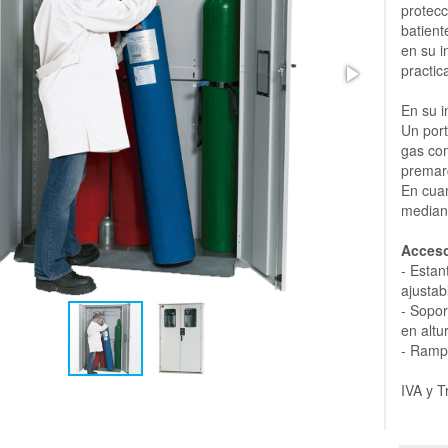
protecc
batient
en su i
practic
En su i
Un port
gas com
premar
En cuan
mediant
Acceso
- Estan
ajustab
- Sopor
en altu
- Rampa
IVA y T