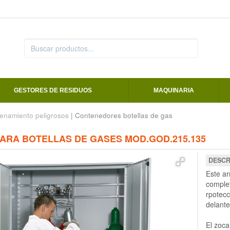
GESTORES DE RESIDUOS
MAQUINARIA
enamiento peligrosos
| Contenedores botellas de gas
ARA BOTELLAS DE GASES MOD.GOD.215.135
DESCR
Este ar
complet
rpotecc
delante
El zoca