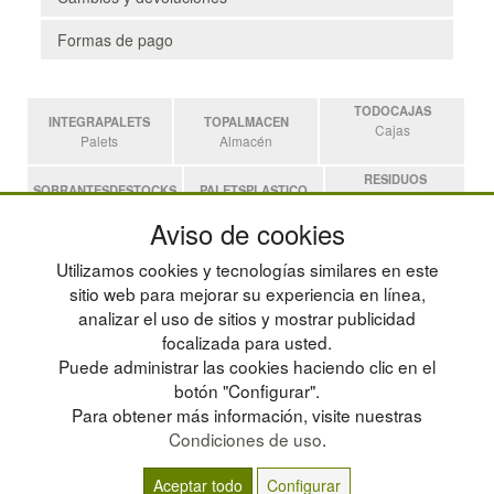
Formas de pago
TODOCAJAS
INTEGRAPALETS
TOPALMACEN
Cajas
Palets
Almacén
RESIDUOS
SOBRANTESDESTOCKS
PALETSPLASTICO
Residuos
Sobrantes
Palets de Plástico
Aviso de cookies
ESTANTERIASKIT
Utilizamos cookies y tecnologías similares en este
Estanterias
sitio web para mejorar su experiencia en línea,
analizar el uso de sitios y mostrar publicidad
focalizada para usted.
POLÍTICA DE PRIVACIDAD
MAPA WEB
Puede administrar las cookies haciendo clic en el
CONDICIONES DE USO
PREGUNTAS FRECUENTES
CAMBIOS Y DEVOLUCIONES
INGRESA A TU CUENTA
botón "Configurar".
CONTACTO
Para obtener más información, visite nuestras
QUIENES SOMOS
Condiciones de uso
.
Aceptar todo
Configurar
© residuos.com - Todos los derechos reservados