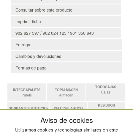
Consultar sobre este producto
Imprimir ficha
902 627 597 / 902 024 125 / 961 350 643
Entrega
Cambios y devoluciones
Formas de pago
TODOCAJAS
INTEGRAPALETS
TOPALMACEN
Cajas
Palets
Almacén
RESIDUOS
SOBRANTESDESTOCKS
PALETSPLASTICO
Residuos
Sobrantes
Palets de Plástico
Aviso de cookies
ESTANTERIASKIT
Utilizamos cookies y tecnologías similares en este
Estanterias