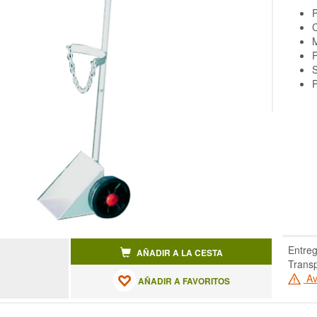
P
C
M
S
P
Entreg
AÑADIR A LA CESTA
Transp
Av
AÑADIR A FAVORITOS