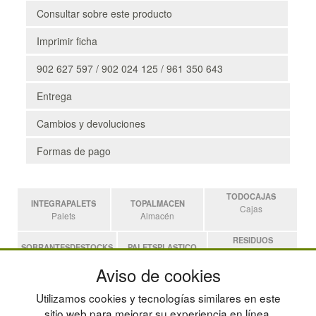
Consultar sobre este producto
Imprimir ficha
902 627 597 / 902 024 125 / 961 350 643
Entrega
Cambios y devoluciones
Formas de pago
TODOCAJAS
INTEGRAPALETS
TOPALMACEN
Cajas
Palets
Almacén
RESIDUOS
SOBRANTESDESTOCKS
PALETSPLASTICO
Residuos
Sobrantes
Palets de Plástico
Aviso de cookies
ESTANTERIASKIT
Utilizamos cookies y tecnologías similares en este
Estanterias
sitio web para mejorar su experiencia en línea,