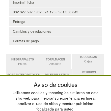
Imprimir ficha
902 627 597 / 902 024 125 / 961 350 643
Entrega
Cambios y devoluciones
Formas de pago
TODOCAJAS
INTEGRAPALETS
TOPALMACEN
Cajas
Palets
Almacén
RESIDUOS
SOBRANTESDESTOCKS
PALETSPLASTICO
Residuos
Sobrantes
Palets de Plástico
Aviso de cookies
ESTANTERIASKIT
Utilizamos cookies y tecnologías similares en este
Estanterias
sitio web para mejorar su experiencia en línea,
analizar el uso de sitios y mostrar publicidad
focalizada para usted.
POLÍTICA DE PRIVACIDAD
MAPA WEB