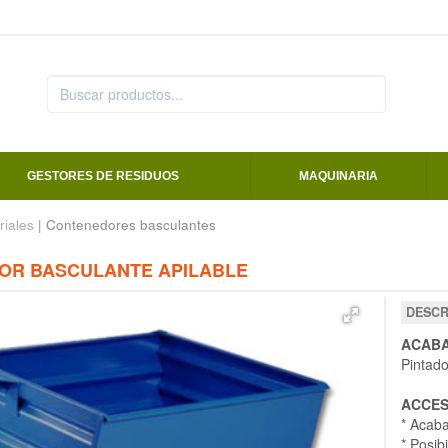
GESTORES DE RESIDUOS
MAQUINARIA
riales
| Contenedores basculantes
OR BASCULANTE APILABLE
DESCR
ACABA
Pintado
ACCES
* Acab
* Posib