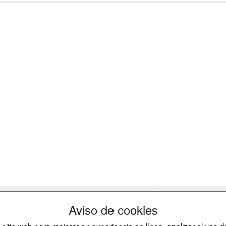
CAJAS
Aviso de cookies
ESTANTERÍAS
MANUTENCIÓN