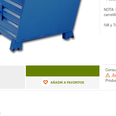
NOTA: E
carreti
IVA y T
Consul
Av
Produc
AÑADIR A FAVORITOS
S