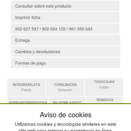
Consultar sobre este producto
Imprimir ficha
902 627 597 / 902 024 125 / 961 350 643
Entrega
Cambios y devoluciones
Formas de pago
TODOCAJAS
INTEGRAPALETS
TOPALMACEN
Cajas
Palets
Almacén
RESIDUOS
SOBRANTESDESTOCKS
PALETSPLASTICO
Residuos
Sobrantes
Palets de Plástico
Aviso de cookies
ESTANTERIASKIT
Utilizamos cookies y tecnologías similares en este
Estanterias
sitio web para mejorar su experiencia en línea,