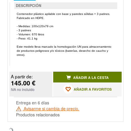
DESCRIPCIÓN
Contenedor plástico apilable con base y paredes sólidas + 3 patines.
Fabricado en
HDPE.
- Medidas: 100x120x79 cm
- 3 patines
- Volumen: 670 litros
- Peso: 41.1 kg
Este modelo lleva marcado la homologación UN para almacenamiento
de productos peligrosos y/o tóxicos (baterías, desecho de caucho y
otros).
A partir de:
AÑADIR A LA CESTA
145.00 €
AÑADIR A FAVORITOS
IVA no incluido
Entrega en 6 días
Avisarme si cambia de precio.
Productos relacionados