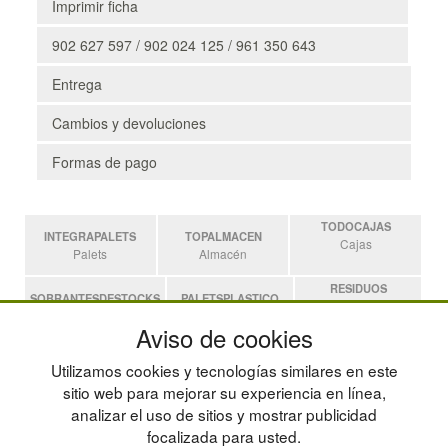
Imprimir ficha
902 627 597 / 902 024 125 / 961 350 643
Entrega
Cambios y devoluciones
Formas de pago
TODOCAJAS
INTEGRAPALETS
TOPALMACEN
Cajas
Palets
Almacén
RESIDUOS
SOBRANTESDESTOCKS
PALETSPLASTICO
Residuos
Sobrantes
Palets de Plástico
Aviso de cookies
ESTANTERIASKIT
Utilizamos cookies y tecnologías similares en este
Estanterias
sitio web para mejorar su experiencia en línea,
analizar el uso de sitios y mostrar publicidad
focalizada para usted.
POLÍTICA DE PRIVACIDAD
MAPA WEB