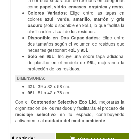
la correcta separación de residuos en categorías
como
papel
,
vidrio
,
envases
,
orgánica
y
resto
.
Colores Variados
: Elige entre las tapas en
colores
azul
,
verde
,
amarillo
,
marrón
y
gris
oscuro
(solo disponible en 95L), lo que facilita la
clasificación visual de los residuos.
Disponible en Dos Capacidades
: Elige entre
dos tamaños según el volumen de residuos que
necesites gestionar:
42L
y
95L
.
Solo en 95L
: Incluye una sobre tapa adicional
de plástico en el modelo de
95L
, mejorando la
protección de los residuos.
DIMENSIONES:
42L
: 39 x 32 x 58 cm.
95L
: 51 x 42 x 78 cm.
Con el
Contenedor Selectivo Eco Lid
, mejorarás la
organización de los residuos y facilitarás el proceso de
reciclaje selectivo
en tu espacio, contribuyendo
activamente al
cuidado del medio ambiente
.
A partir de: