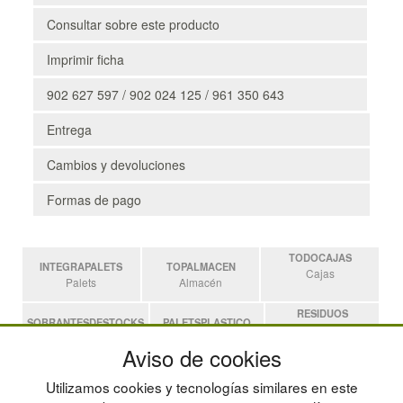
Consultar sobre este producto
Imprimir ficha
902 627 597 / 902 024 125 / 961 350 643
Entrega
Cambios y devoluciones
Formas de pago
TODOCAJAS
INTEGRAPALETS
TOPALMACEN
Cajas
Palets
Almacén
RESIDUOS
SOBRANTESDESTOCKS
PALETSPLASTICO
Residuos
Sobrantes
Palets de Plástico
Aviso de cookies
ESTANTERIASKIT
Utilizamos cookies y tecnologías similares en este
Estanterias