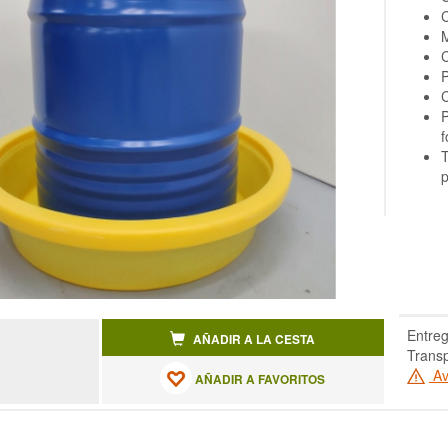
C
M
C
P
C
P
f
T
p
Entreg
AÑADIR A LA CESTA
Transp
Av
AÑADIR A FAVORITOS