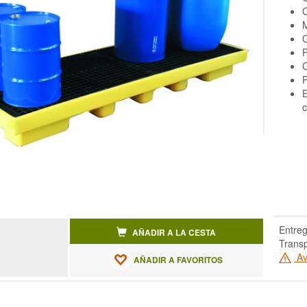
C
M
C
P
C
P
E
c
Entreg
AÑADIR A LA CESTA
Transp
Av
AÑADIR A FAVORITOS