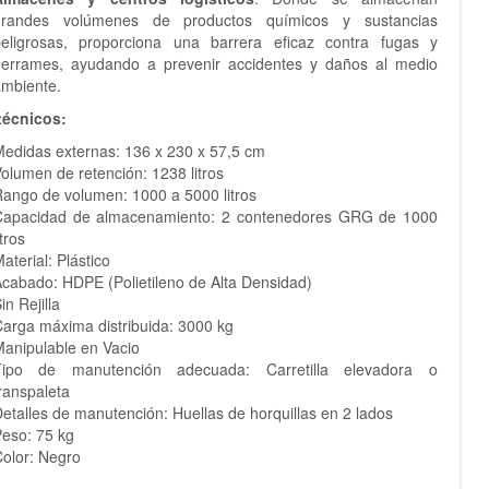
grandes volúmenes de productos químicos y sustancias
peligrosas, proporciona una barrera eficaz contra fugas y
derrames, ayudando a prevenir accidentes y daños al medio
mbiente.
técnicos:
edidas externas: 136 x 230 x 57,5 cm
olumen de retención: 1238 litros
ango de volumen: 1000 a 5000 litros
Capacidad de almacenamiento: 2 contenedores GRG de 1000
itros
aterial: Plástico
cabado: HDPE (Polietileno de Alta Densidad)
in Rejilla
arga máxima distribuida: 3000 kg
anipulable en Vacio
Tipo de manutención adecuada: Carretilla elevadora o
ranspaleta
etalles de manutención: Huellas de horquillas en 2 lados
Peso:
75
kg
olor: Negro