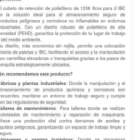
l cubeto de retención de polietileno de 1238 litros para 2 IBC
es la solución ideal para el almacenamiento seguro de
roductos peligrosos y corrosivos no inflamables en entornos
ndustriales. Con un diseño robusto de polietileno de alta
ensidad (PEHD), garantiza la protección de tu lugar de trabajo
 del medio ambiente.
u diseño, más económico sin rejilla, permite una colocación
irecta de paletas y IBC, facilitando el acceso y la manipulación
on carretillas elevadoras o transpaletas gracias a los pasos de
orquilla estratégicamente ubicados.
én recomendamos este producto?
ábricas y plantas industriales
: Donde la manipulación y el
almacenamiento de productos químicos y corrosivos son
recuentes, mantiene un entorno de trabajo seguro y cumple
on las regulaciones de seguridad.
Talleres de mantenimiento
: Para talleres donde se realizan
actividades de mantenimiento y reparación de maquinaria,
ofrece una protección vital contra derrames de aceites y
íquidos peligrosos, garantizando un espacio de trabajo limpio y
eguro.
Almacenes y centros logísticos
: Donde se almacenan