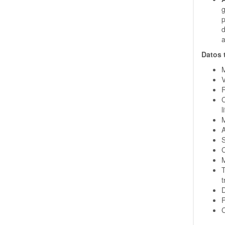
a
Datos 
M
V
R
l
M
A
S
C
M
t
D
C