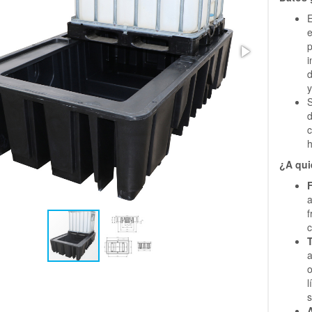
E
p
i
d
y
S
d
c
h
¿A qui
F
f
c
l
s