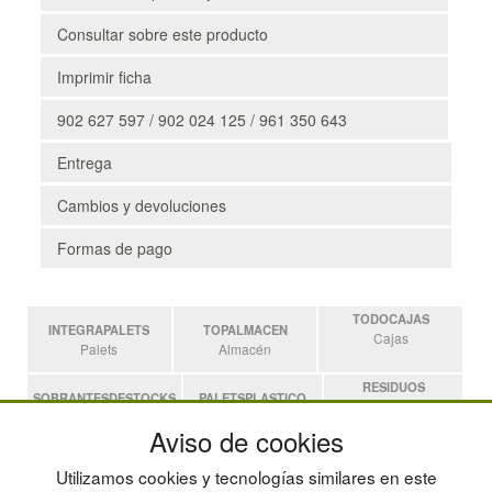
Consultar sobre este producto
Imprimir ficha
902 627 597 / 902 024 125 / 961 350 643
Entrega
Cambios y devoluciones
Formas de pago
TODOCAJAS
INTEGRAPALETS
TOPALMACEN
Cajas
Palets
Almacén
RESIDUOS
SOBRANTESDESTOCKS
PALETSPLASTICO
Residuos
Sobrantes
Palets de Plástico
Aviso de cookies
ESTANTERIASKIT
Utilizamos cookies y tecnologías similares en este
Estanterias