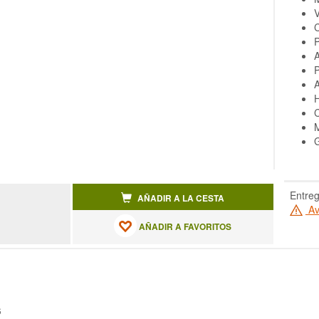
V
C
A
P
A
H
C
M
G
Entreg
AÑADIR A LA CESTA
Av
AÑADIR A FAVORITOS
S