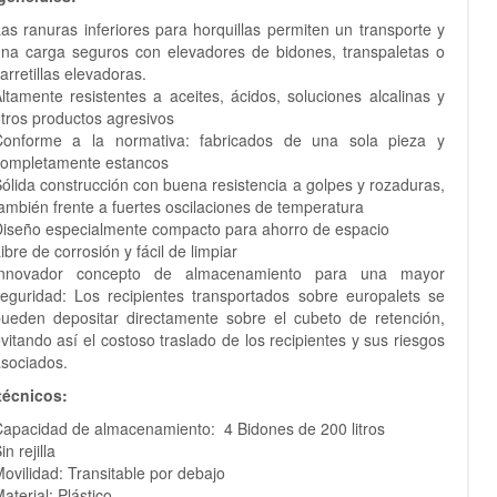
as ranuras inferiores para horquillas permiten un transporte y
na carga seguros con elevadores de bidones, transpaletas o
arretillas elevadoras.
ltamente resistentes a aceites, ácidos, soluciones alcalinas y
tros productos agresivos
Conforme a la normativa: fabricados de una sola pieza y
completamente estancos
ólida construcción con buena resistencia a golpes y rozaduras,
ambién frente a fuertes oscilaciones de temperatura
iseño especialmente compacto para ahorro de espacio
ibre de corrosión y fácil de limpiar
Innovador concepto de almacenamiento para una mayor
eguridad: Los recipientes transportados sobre europalets se
ueden depositar directamente sobre el cubeto de retención,
vitando así el costoso traslado de los recipientes y sus riesgos
sociados.
técnicos:
apacidad de almacenamiento: 4 Bidones de 200 litros
in rejilla
ovilidad: Transitable por debajo
aterial: Plástico