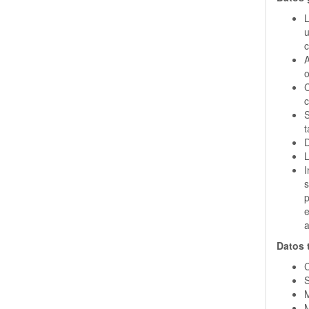
L
u
c
A
o
S
t
D
L
s
p
e
a
Datos 
C
S
M
M