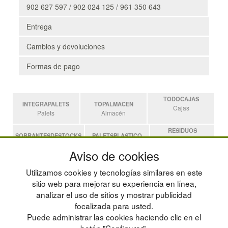
902 627 597 / 902 024 125 / 961 350 643
Entrega
Cambios y devoluciones
Formas de pago
TODOCAJAS
INTEGRAPALETS
TOPALMACEN
Cajas
Palets
Almacén
RESIDUOS
SOBRANTESDESTOCKS
PALETSPLASTICO
Residuos
Sobrantes
Palets de Plástico
Aviso de cookies
ESTANTERIASKIT
Utilizamos cookies y tecnologías similares en este
Estanterias
sitio web para mejorar su experiencia en línea,
analizar el uso de sitios y mostrar publicidad
focalizada para usted.
POLÍTICA DE PRIVACIDAD
MAPA WEB
Puede administrar las cookies haciendo clic en el
CONDICIONES DE USO
PREGUNTAS FRECUENTES
CAMBIOS Y DEVOLUCIONES
INGRESA A TU CUENTA