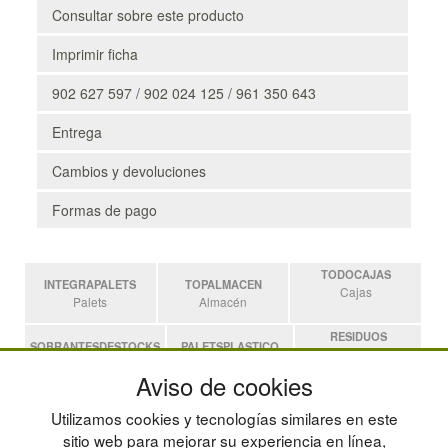
Consultar sobre este producto
Imprimir ficha
902 627 597 / 902 024 125 / 961 350 643
Entrega
Cambios y devoluciones
Formas de pago
TODOCAJAS
INTEGRAPALETS
TOPALMACEN
Cajas
Palets
Almacén
RESIDUOS
SOBRANTESDESTOCKS
PALETSPLASTICO
Residuos
Sobrantes
Palets de Plástico
Aviso de cookies
ESTANTERIASKIT
Utilizamos cookies y tecnologías similares en este
Estanterias
sitio web para mejorar su experiencia en línea,