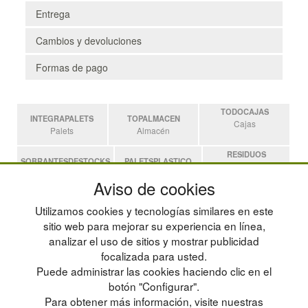
Entrega
Cambios y devoluciones
Formas de pago
TODOCAJAS
INTEGRAPALETS
TOPALMACEN
Cajas
Palets
Almacén
RESIDUOS
SOBRANTESDESTOCKS
PALETSPLASTICO
Residuos
Sobrantes
Palets de Plástico
Aviso de cookies
ESTANTERIASKIT
Utilizamos cookies y tecnologías similares en este
Estanterias
sitio web para mejorar su experiencia en línea,
analizar el uso de sitios y mostrar publicidad
focalizada para usted.
POLÍTICA DE PRIVACIDAD
MAPA WEB
Puede administrar las cookies haciendo clic en el
CONDICIONES DE USO
PREGUNTAS FRECUENTES
CAMBIOS Y DEVOLUCIONES
INGRESA A TU CUENTA
botón "Configurar".
CONTACTO
Para obtener más información, visite nuestras