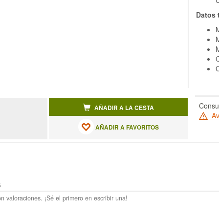
U
Datos 
M
M
C
C
Consul
AÑADIR A LA CESTA
Av
AÑADIR A FAVORITOS
S
n valoraciones. ¡Sé el primero en escribir una!