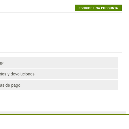
ega
ios y devoluciones
as de pago
PALETS
DEPORTES
CONTENEDORES DE PLÁSTICO
ARTÍCULOS DE NATACIÓN