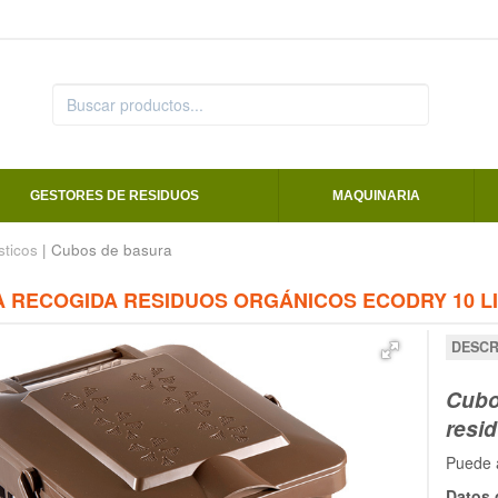
GESTORES DE RESIDUOS
MAQUINARIA
ticos
| Cubos de basura
 RECOGIDA RESIDUOS ORGÁNICOS ECODRY 10 L
DESCR
Cubo
resi
Puede a
Datos 