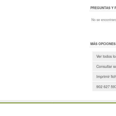
PREGUNTAS Y 
No se encontraro
MÁS OPCIONES
Ver todos l
Consultar s
Imprimir fic
902 627 597
POLÍTICA DE PRIVACIDAD
MAPA WEB
CONDICIONES DE USO
PREGUNTAS FRECUENTES