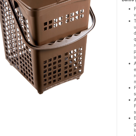
P
v
T
u
d
p
i
A
e
m
F
s
P
s
E
g
l