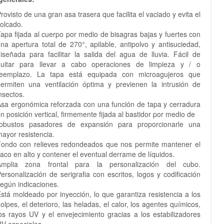
rovisto de una gran asa trasera que facilita el vaciado y evita el
olcado.
apa fijada al cuerpo por medio de bisagras bajas y fuertes con
na apertura total de 270°, apilable, antipolvo y antisuciedad,
iseñada para facilitar la salida del agua de lluvia. Fácil de
quitar para llevar a cabo operaciones de limpieza y / o
reemplazo. La tapa está equipada con microagujeros que
ermiten una ventilación óptima y previenen la intrusión de
nsectos.
sa ergonómica reforzada con una función de tapa y cerradura
n posición vertical, firmemente fijada al bastidor por medio de
robustos pasadores de expansión para proporcionarle una
ayor resistencia.
ondo con relieves redondeados que nos permite mantener el
aco en alto y contener el eventual derrame de líquidos.
Amplia zona frontal para la personalización del cubo.
ersonalización de serigrafia con escritos, logos y codificación
egún indicaciones.
stá moldeado por inyección, lo que garantiza resistencia a los
olpes, el deterioro, las heladas, el calor, los agentes químicos,
os rayos UV y el envejecimiento gracias a los estabilizadores