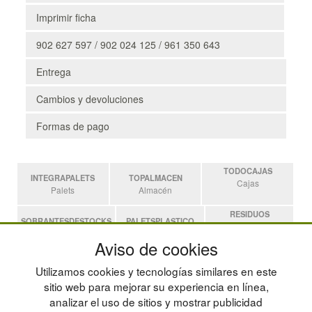
Imprimir ficha
902 627 597 / 902 024 125 / 961 350 643
Entrega
Cambios y devoluciones
Formas de pago
TODOCAJAS
INTEGRAPALETS
TOPALMACEN
Cajas
Palets
Almacén
RESIDUOS
SOBRANTESDESTOCKS
PALETSPLASTICO
Residuos
Sobrantes
Palets de Plástico
Aviso de cookies
ESTANTERIASKIT
Utilizamos cookies y tecnologías similares en este
Estanterias
sitio web para mejorar su experiencia en línea,
analizar el uso de sitios y mostrar publicidad