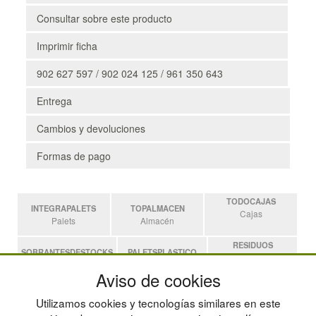
Consultar sobre este producto
Imprimir ficha
902 627 597 / 902 024 125 / 961 350 643
Entrega
Cambios y devoluciones
Formas de pago
TODOCAJAS
INTEGRAPALETS
TOPALMACEN
Cajas
Palets
Almacén
RESIDUOS
SOBRANTESDESTOCKS
PALETSPLASTICO
Residuos
Sobrantes
Palets de Plástico
Aviso de cookies
ESTANTERIASKIT
Utilizamos cookies y tecnologías similares en este
Estanterias