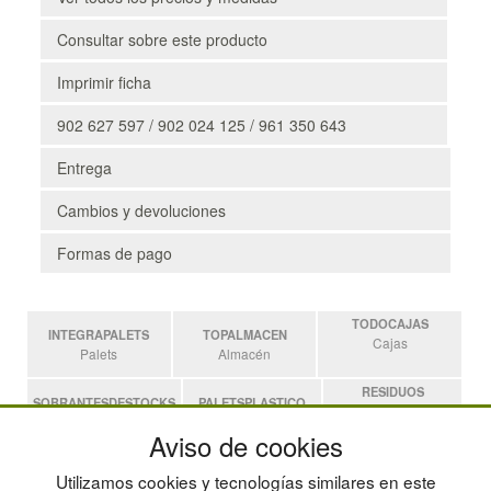
Consultar sobre este producto
Imprimir ficha
902 627 597 / 902 024 125 / 961 350 643
Entrega
Cambios y devoluciones
Formas de pago
TODOCAJAS
INTEGRAPALETS
TOPALMACEN
Cajas
Palets
Almacén
RESIDUOS
SOBRANTESDESTOCKS
PALETSPLASTICO
Residuos
Sobrantes
Palets de Plástico
Aviso de cookies
ESTANTERIASKIT
Utilizamos cookies y tecnologías similares en este
Estanterias